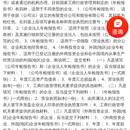
书》或者通过的机构办理。目前国家工商行政管理局制定的《年检报
告书》有四种，适用于不同类型的企业。 1.《公司年检报告书》。适
用于依据《公司法》设立的有限责任公司和股份有限公司，其封面为
粉红色。在封面上应填写参检名称和营业执照的注册号，并加盖公司
印章。 2.《企业法人年检报告书》。适用于依照《企业法人登记管理
条例》及其施行细则登记注册的企业法人，包括未按照《公司法》规
范的公司。 3.《年检报告书》。适用于一切领取《营业执照》的分公
司、企业和其他经营单位。 4.《外商投资企业、外国(地区)企业年检
报告书》。适用于已登记注册的外商投资企业和在中国境内从事生产
经营活动的外国(地区)企业。附说明二、提交资料 （一）凡是填写
《公司年检报告书》和《企业法人年检报告书》的企业，应当报送如
下材料： 1、《公司年检报告书》或《企业法人年检报告书》(一式两
份)； 2、年度汇总资产负债表； 3、年度汇总损益表； 4、营业执照
副本(一份)； 5、工商行政管理机关要求提供的其他材料。（二）凡是
填写《年检报告书》的企业，应当提交下列材料： 1、《年检报告
书》(一式两份)； 2、营业执照副本(一份)； 3、由所属法人的法定代
表人签字并加盖企业法人印章的营业执照复印件； 4、工商行政管理
机关要求提供的其他材料。（三）凡是填写《外商投资企业、外国(地
区)企业年检报告书》的企业，应当提交下列材料： 1、《外商投资企
业、外国(地区)企业年检报告书》(一式两份)； 2、年度； 3、年度损