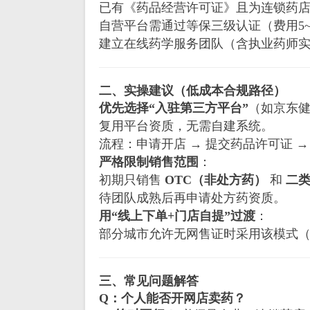
已有《药品经营许可证》且为连锁药
自营平台需通过等保三级认证（费用5~
建立在线药学服务团队（含执业药师
二、实操建议（低成本合规路径）
优先选择“入驻第三方平台”
（如京东
复用平台资质，无需自建系统。
流程：申请开店 → 提交药品许可证 →
严格限制销售范围
：
初期只销售
OTC（非处方药）
和
二
待团队成熟后再申请处方药资质。
用“线上下单+门店自提”过渡
：
部分城市允许无网售证时采用该模式
三、常见问题解答
Q：个人能否开网店卖药？