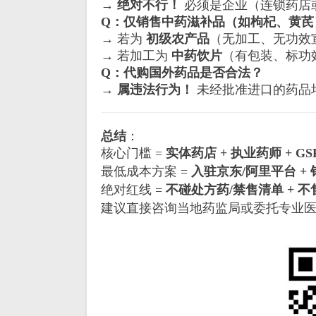
→
绝对不行！
必须是企业（连锁药店
Q：仅销售中药滋补品（如枸杞、黄芪
→ 若为
初级农产品
（无加工、无功效
→ 若加工为
中药饮片
（有包装、标功
Q：代购国外药品是否合法？
→
属违法行为！
未经批准进口的药品
总结
：
核心门槛 =
实体药店 + 执业药师 + G
最低成本方案 =
入驻京东/阿里平台 + 
绝对红线 =
不碰处方药/禁售清单 + 
建议直接咨询当地药监局或委托专业医