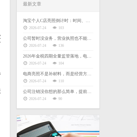
最新文章
淘宝个人C店亮照倒计时：时间、后果、缺票难题一次说清
2026-07-24
103
业
公司暂时没业务，营业执照也不能放着不管
可
2026-07-24
136
2026年金税四期全量监管落地，电商财税合规没有侥幸空间
2026-07-24
104
电商亮照不是补材料，而是经营方式的选择
厅
2026-07-24
110
运
公司注销没你想的那么简单，提前了解这些能少走弯路
2026-07-24
90