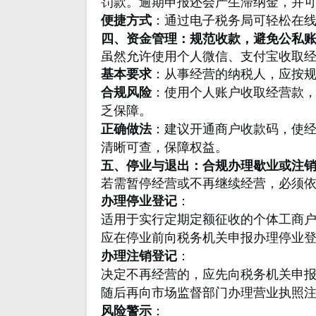
罚款。逾期申报还会产生滞纳金，并
便捷方式
：通过电子税务局可轻松在
四、资金管理：规范收款，避免公私
虽然允许使用个人微信、支付宝收取
基本要求
：从事经营的纳税人，应按
合规风险
：使用个人账户收取经营款
乏保障。
正确做法
：建议开通商户收款码，使
清晰可查，保障权益。
五、停业与退出：合规办理歇业或注
若需暂停经营或不再继续经营，必须
办理停业登记
：
适用于实行定期定额征收的个体工商
应在停业前向税务机关申报办理停业
办理注销登记
：
决定不再经营的，应先向税务机关申
随后再向市场监督部门办理营业执照
风险警示
：