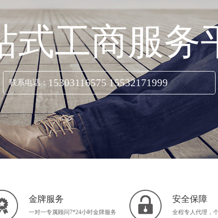
站式工商服务
15303116575 15532171999
联系电话：
立即咨询
金牌服务
安全保障
一对一专属顾问7*24小时金牌服务
全程专人代理，