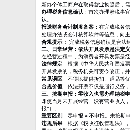
新办个体工商户在取得营业执照后，
办理税务信息确认
：首次办理涉税事
认。
报送财务会计制度备案
：在完成税务信
处理办法或会计核算软件等信息，向
合规提示：
完成税务信息确认是合法
二、日常经营：依法开具发票是法定
在经营过程中，为消费者开具发票是
法律规定
：根据《中华人民共和国发
开具发票的，税务机关可责令改正，并
常见误区
：不得以提供折扣、赠品等
合规价值
：依法开票不仅是履行义务
三、按期申报：零收入也需办理纳税
即使当月未开展经营、没有营业收入，
报”）。
重要区别
：零申报 ≠ 不申报。未按期
违规后果
：根据《税收征收管理法》